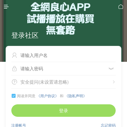


登录社区



安全提问(未设置请忽略)


阅读并同意
《用户协议》
和
《隐私声明》

登录
注册帐号
忘记密码