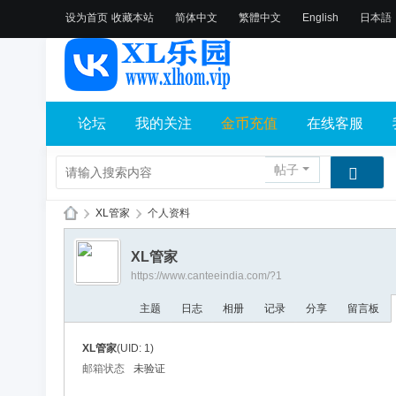
设为首页
收藏本站
简体中文
繁體中文
English
日本語
论坛
我的关注
金币充值
在线客服
帖子
›
XL管家
›
个人资料
X
XL管家
L
https://www.canteeindia.com/?1
乐
主题
日志
相册
记录
分享
留言板
园
论
XL管家
(UID: 1)
坛
邮箱状态
未验证
社