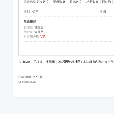
统计信息
好友数 0
|
记录数 0
|
日志数 0
|
相册数 0
|
回帖数 1
区
性别
保密
生日
-
活跃概况
管理组
管理员
用户组
管理员
扩展用户组
VIP
Archiver
|
手机版
|
小黑屋
|
XL乐园论坛社区
(
本站所有内容均来自互
Powered by
X3.5
Copyright 2023