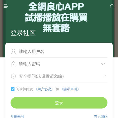


登录社区



安全提问(未设置请忽略)


阅读并同意
《用户协议》
和
《隐私声明》

登录
注册帐号
忘记密码