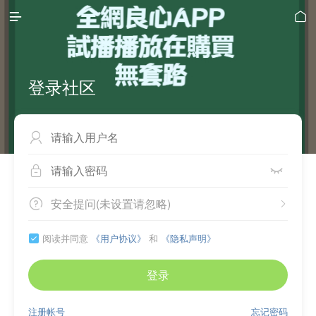


登录社区



安全提问(未设置请忽略)


阅读并同意
《用户协议》
和
《隐私声明》

登录
注册帐号
忘记密码