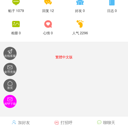




帖子 1079
回复 12
好友 0
日志 0



相册 0
心情 0
人气 2296

在线客服
繁體中文版

金币充值

首页

APP下载
加好友
打招呼
聊聊天


