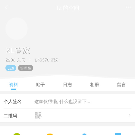
Ta 的空间


XL管家
2296 人气
249570 积分
|
Lv.9
管理员
资料
帖子
日志
相册
留言
个人签名
这家伙很懒, 什么也没留下...

二维码
