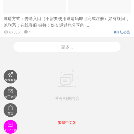
邀请方式：传送入口（不需要使用邀请码即可完成注册）如有疑问可
以联系：在线客服 链接：好友通过您分享的 ...
67536
1
#论坛公告


更多...


在线客服

金币充值
没有相关内容

首页
繁體中文版

APP下载